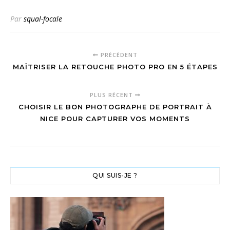
studio : guide
complet du kit
Par
squal-focale
studio photo
avec boîte à
lumière et
réflecteurs
PRÉCÉDENT
MAÎTRISER LA RETOUCHE PHOTO PRO EN 5 ÉTAPES
PLUS RÉCENT
CHOISIR LE BON PHOTOGRAPHE DE PORTRAIT À
NICE POUR CAPTURER VOS MOMENTS
QUI SUIS-JE ?