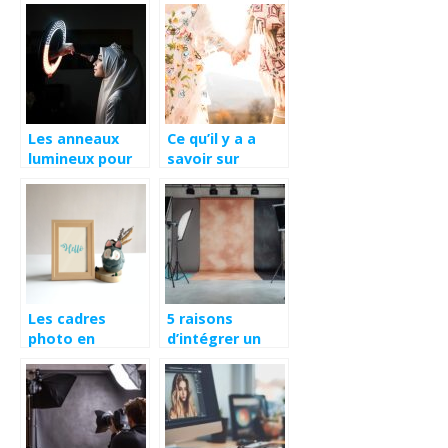
Les anneaux
Ce qu’il y a a
lumineux pour
savoir sur
photos et
l’histoire de la
vidéos TikTok
boheme
Les cadres
5 raisons
photo en
d’intégrer un
argent massif :
fond papier à
l’accessoire
votre kit de
ideal pour
photographe
sublimer vos
professionnel
souvenirs