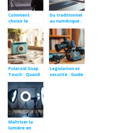
Comment
Du traditionnel
choisir le
au numérique :
meilleur
la tablette
appareil photo
graphique
pour débuter en
comme support
photographie
d’apprentissage
artistique
Polaroid Snap
Legislation et
Touch : Quand
securite : Guide
la tradition
d’achat d’un
rencontre le
enregistreur
numerique en
numerique
test
professionnel
Maîtriser la
lumière en