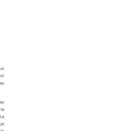
ux
st
au
au
 la
era
un
oût