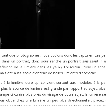
En tant que photographes, nous voulons donc les capturer. Les ye
ans un portrait, donc pour rendre un portrait saisissant, il e
éflexion de la lumière dans les yeux). Lorsqu’on utilise un anne
amais été aussi facile d’obtenir de belles lumières d’accroche.
nt à la lumière dure qui convient surtout aux modèles à la pe
 plus la source de lumière est grande par rapport au sujet, plus
lampe circulaire plus près du visage de votre sujet, la lumière s
ous obtiendrez une lumière un peu plus directionnelle ; placez 
airage parfaite pour les photos et vidéos de tête est là, à un c