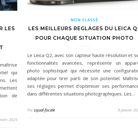
NON CLASSÉ
R LES
LES MEILLEURS REGLAGES DU LEICA Q
POUR CHAQUE SITUATION PHOTO
T
Le Leica Q2, avec son capteur haute résolution et s
fonctionnalités avancées, représente un appare
maîtrise
photo sophistiqué qui nécessite une configurati
tiel qui
adaptée pour tirer parti de son potentiel. Maîtris
ns. Les
ses réglages permet d'optimiser ses performanc
ermettent
dans différentes situations photographiques. Les…
tion de
Par
squal-focale
9 janvier 2
mars 2025