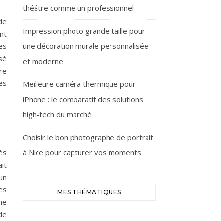
théâtre comme un professionnel
de
Impression photo grande taille pour
nt
une décoration murale personnalisée
es
sé
et moderne
re
es
Meilleure caméra thermique pour
iPhone : le comparatif des solutions
high-tech du marché
Choisir le bon photographe de portrait
à Nice pour capturer vos moments
hés
it
un
es
MES THÉMATIQUES
me
de