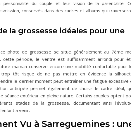
 personnalité du couple et leur vision de la parentalité. C
nsmission, conservés dans des cadres et albums qui traversero
de la grossesse idéales pour une
ance photo de grossesse se situe généralement au 7ème mo
cette période, le ventre est suffisamment arrondi pour êt
 future maman conserve encore une mobilité confortable pour l
 trop tôt risque de ne pas mettre en évidence la silhouet
ttendre le dernier moment peut entraîner une fatigue excessive 
ation anticipée permet également de choisir le cadre idéal, qu'
ne séance extérieur en pleine nature. Certains couples optent po
érents stades de la grossesse, documentant ainsi l'évoluti
'enfant à venir.
ent Vu à Sarreguemines : un