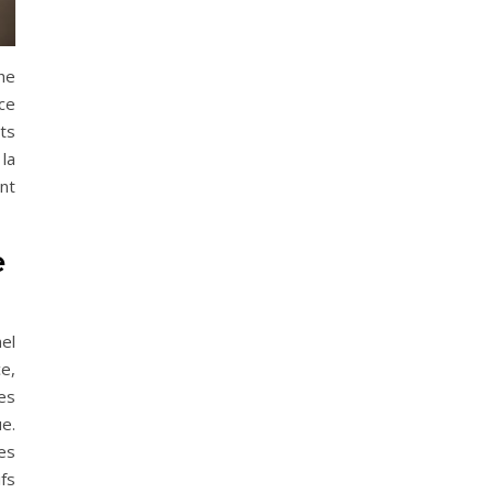
he
ce
ts
la
nt
e
el
e,
es
e.
es
fs