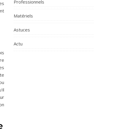
Professionnels
es
nt
Matériels
Astuces
Actu
is
re
es
te
ou
il
ur
on
e