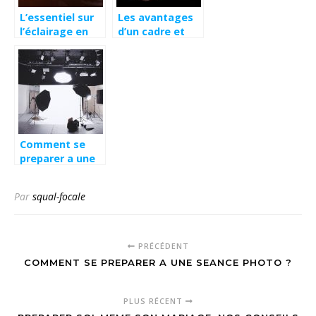
L’essentiel sur
Les avantages
l’éclairage en
d’un cadre et
photographie
d’un album
photo
numerique
Comment se
preparer a une
seance photo ?
Par
squal-focale
PRÉCÉDENT
COMMENT SE PREPARER A UNE SEANCE PHOTO ?
PLUS RÉCENT